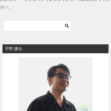
さい。
宇野 謙治