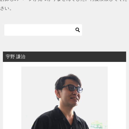
さい。
宇野 謙治